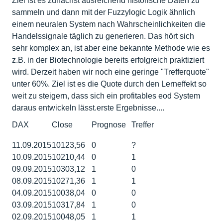
Ziel ist es zunächst ausreichend historische Daten zu
sammeln und dann mit der Fuzzylogic Logik ähnlich
einem neuralen System nach Wahrscheinlichkeiten die
Handelssignale täglich zu generieren. Das hört sich
sehr komplex an, ist aber eine bekannte Methode wie es
z.B. in der Biotechnologie bereits erfolgreich praktiziert
wird. Derzeit haben wir noch eine geringe "Trefferquote"
unter 60%. Ziel ist es die Quote durch den Lerneffekt so
weit zu steigern, dass sich ein profitables eod System
daraus entwickeln lässt.erste Ergebnisse....
DAX
Close
Prognose
Treffer
11.09.2015
10123,56
0
?
10.09.2015
10210,44
0
1
09.09.2015
10303,12
1
0
08.09.2015
10271,36
1
1
04.09.2015
10038,04
0
0
03.09.2015
10317,84
1
0
02.09.2015
10048,05
1
1